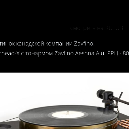
смотреть на RUTUBE
инок канадской компании Zavfino.
head-X с тонармом Zavfino Aeshna Alu. РРЦ - 80