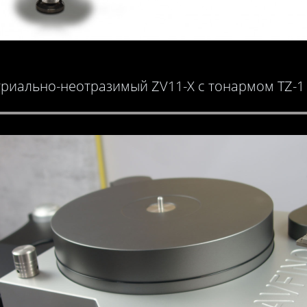
иально-неотразимый ZV11-X с тонармом TZ-1 12