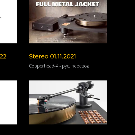
022
Stereo 01.11.2021
Copperhead-X - рус. перевод