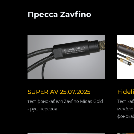
Пресса Zavfino
SUPER AV 25.07.2025
Fidel
тест фонокабеля Zavfino Midas Gold
Тест каб
- рус. перевод
межблоч
фонокаб