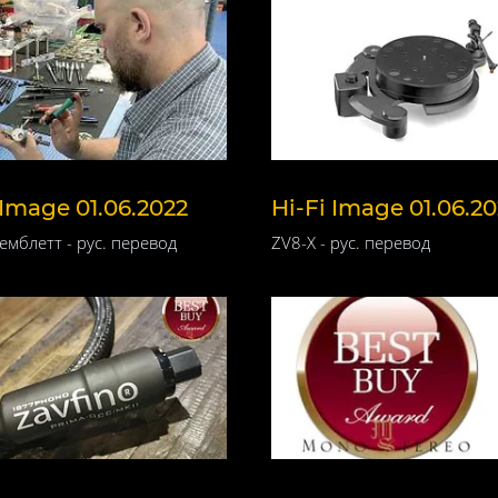
 Image 01.06.2022
Hi-Fi Image 01.06.2
емблетт - рус. перевод
ZV8-X - рус. перевод