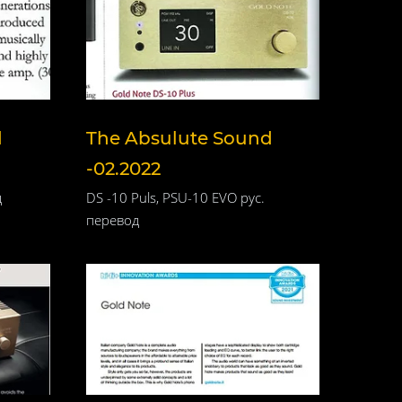
d
The Absulute Sound
-02.2022
д
DS -10 Puls, PSU-10 EVO рус.
перевод