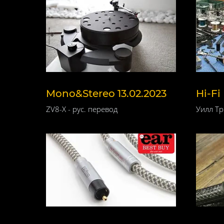
Mono&Stereo 13.02.2023
Hi-Fi
ZV8-X - рус. перевод
Уилл Тр