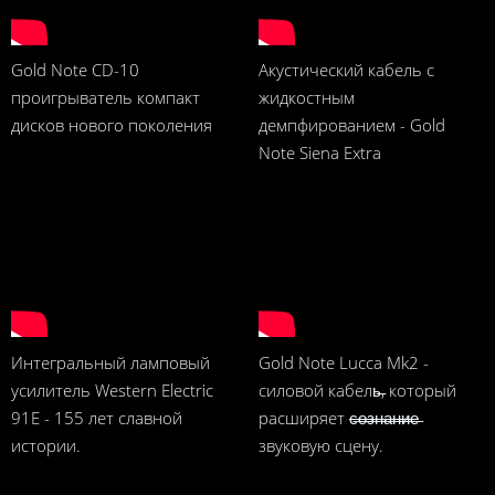
Gold Note CD-10
Акустический кабель с
проигрыватель компакт
жидкостным
дисков нового поколения
демпфированием - Gold
Note Siena Extra
Интегральный ламповый
Gold Note Lucca Mk2 -
усилитель Western Electric
силовой кабель̶, который
91E - 155 лет славной
расширяет
с̶о̶з̶н̶а̶н̶и̶е̶
истории.
звуковую сцену.