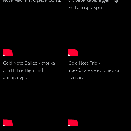
Note. Часть 1. Офис и склад.
силовой кабель для High-
End аппаратуры
Gold Note Galileo - стойка
Gold Note Trio -
для Hi-Fi и High-End
трёхблочные источники
аппаратуры.
сигнала