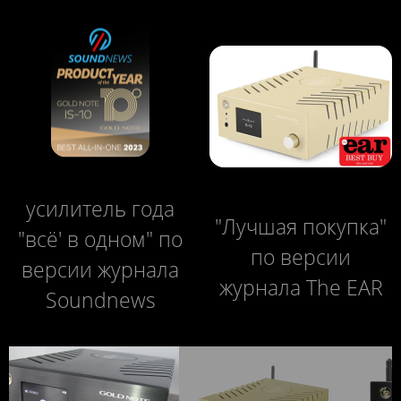
усилитель года
"Лучшая покупка"
"всё' в одном" по
по версии
версии журнала
На цветном экране большими цифрами
журнала The EAR
Soundnews
индикация уровня громкости.&nbsp;