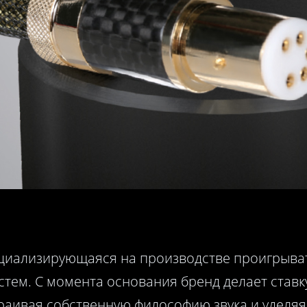
ециализирующаяся на производстве проигрыват
стем. С момента основания бренд делает ставк
раивая собственную философию звука и уделя