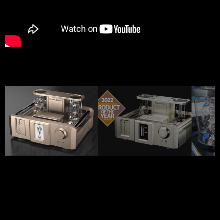
Western Electric 91E в цвете Champagne
(шампань)