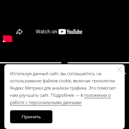
Western Electric 91E - интегральный усилитель. От Андрей
Федорив.
Используя данный сайт, вы соглашаетесь на
использование файлов cookie, включая технологии
Яндекс.Метрики для анализа трафика. Это помогает
нам улучшать сайт. Подробнее — в
положении о
работе с персональными данными
Положение о работе с персональными данными
Принять
Made on
Bazium