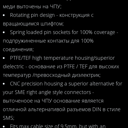
меди выточены на ЧПУ;
Rotating pin design - конструкция с
вращающимся штифтом;
Spring loaded pin sockets for 100% coverage -
подпружиненные контакты для 100%
соединения;
PTFE/TEF high temperature housing/superior
dielectric - основание из PTFE / TEF для высоких
температур /превосходный диэлектрик;
CNC precision housing a superior alternative for
your SME right angle style connectors -
выточеноое на ЧПУ основание является
отличной альтернативой разъемов DIN в стиле
SMS;
Fits max cable size of 9.5mm, but with an