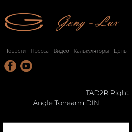
Новости
Пресса
Видео
Калькуляторы
Цены
Подзаголовок обычно развивает
мысль, содержащуюся
TAD2R Right
Angle Tonearm DIN