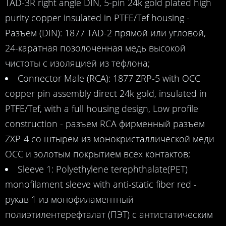
TAD-3R right angle DIN, 5-pin 24k gold plated high
purity copper insulated in PTFE/Tef housing -
Разъем (DIN): 1877 TAD-2 прямой или угловой,
24-каратная позолоченная медь высокой
чистоты с изоляцией из тефлона;
Connector Male (RCA): 1877 ZRP-5 with OCC
copper pin assembly direct 24k gold, insulated in
PTFE/Tef, with a full housing design, Low profile
construction - разъем RCA фирменный разъем
ZXP-4 со штырем из монокристаллической меди
OCC и золотым покрытием всех контактов;
Sleeve 1: Polyethylene terephthalate(PET)
monofilament sleeve with anti-static ­fiber red -
рукав 1 из монофиламентный
полиэтилентерефталат (ПЭТ) с антистатическим