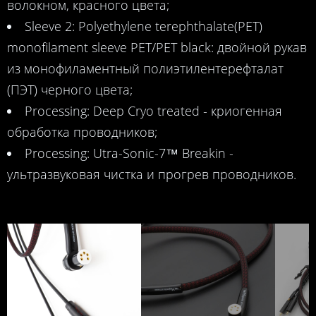
волокном, красного цвета;
Sleeve 2: Polyethylene terephthalate(PET)
monofilament sleeve PET/PET black​: двойной рукав
Zavfino Majestic MK2<br> Самое простое, но
из монофиламентный полиэтилентерефталат
необходимое улучшение для стерео системы с
(ПЭТ) черного цвета;
проигрывателем виниловых пластинок -
Processing: Deep Cryo treated - криогенная
замена фонокабеля. Фонокабель - проводники
обработка проводников;
из монокристаллической меди, двойное
Processing: Utra-Sonic-7™ Breakin -
экранирование, качественные разъемы
ультразвуковая чистка и прогрев проводников.
собственной конструкции.