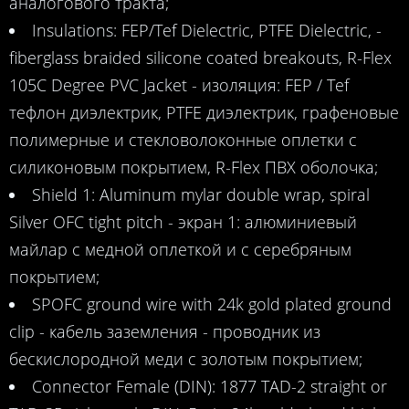
аналогового тракта;
Insulations: FEP/Tef Dielectric, PTFE Dielectric, ­
fiberglass braided silicone coated breakouts, R-Flex
105C Degree PVC Jacket - изоляция: FEP / Tef
тефлон диэлектрик, PTFE диэлектрик, графеновые
полимерные и стекловолоконные оплетки с
силиконовым покрытием, R-Flex ПВХ оболочка;
Shield 1: Aluminum mylar double wrap, spiral
Silver OFC tight pitch - экран 1: алюминиевый
майлар с медной оплеткой и с серебряным
покрытием;
SPOFC ground wire with 24k gold plated ground
clip - кабель заземления - проводник из
бескислородной меди с золотым покрытием;
Connector Female (DIN): 1877 TAD-2 straight or