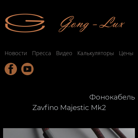
Новости
Пресса
Видео
Калькуляторы
Цены
Подзаголовок обычно развивает
мысль, содержащуюся
Фонокабель
Zavfino Majestic Mk2