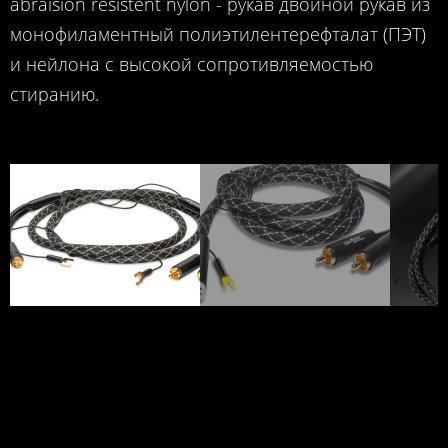
abraision resistent nylon - рукав двойной рукав из
монофиламентный полиэтилентерефталат (ПЭТ)
и нейлона с высокой сопротивляемостью
стиранию.
фонокабель Zavfino Spirit RCA-RCA плюс земля