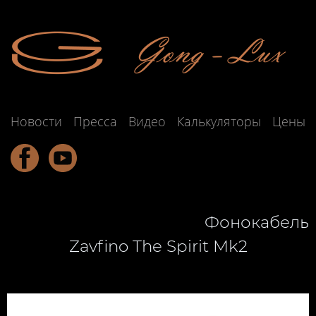
Новости
Пресса
Видео
Калькуляторы
Цены
Подзаголовок обычно развивает
мысль, содержащуюся
Фонокабель
Zavfino The Spirit Mk2