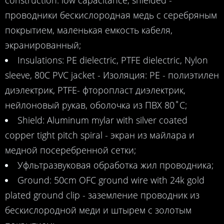
construction. low capacitance, shielded -
проводники бескислородная медь с серебряным
покрытием, маленькая емкость кабеля,
экранированный;
Insulations: PE dielectric, PTFE dielectric, ­Nylon
sleeve, 80C PVC jacket - Изоляция: PE - полиэтилен
диэлектрик, PTFE- фторопласт диэлектрик,
нейлоновый рукав, оболочка из ПВХ 80˚C;
Shield: Aluminum mylar with silver coated
copper tight pitch spiral - экран из майлара и
медной посеребренной сетки;
Уфльтразвуковая обработка жил проводника;
Ground: 50cm OFC ground wire with 24k gold
plated ground clip - заземление проводник из
бескислородной меди и штырем с золотым