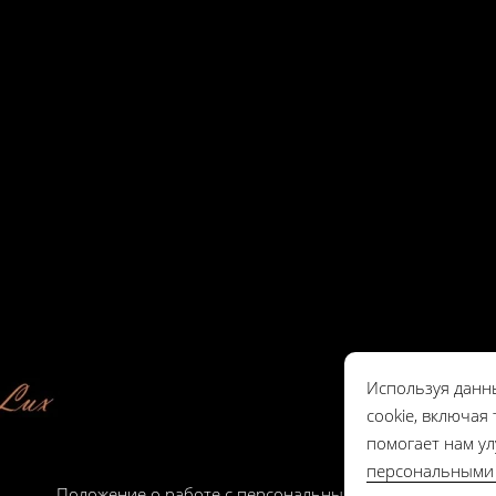
Используя данн
cookie, включая
помогает нам у
персональными
Положение о работе с персональными данными