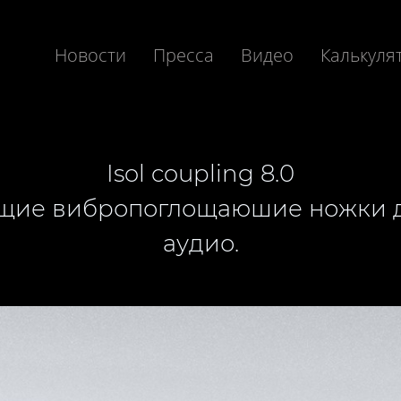
Новости
Пресса
Видео
Калькуля
Isol coupling 8.0
щие вибропоглощаюшие ножки д
аудио.