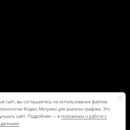
gong-lux@yandex.ru
ый сайт, вы соглашаетесь на использование файлов
+7 985 364-71-05
 технологии Яндекс.Метрики для анализа трафика. Это
лучшать сайт. Подробнее — в
положении о работе с
 данными