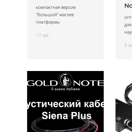
No
компактная версия
"большой" маглев
опт
платформы
для
на
17 авг.
9 ав