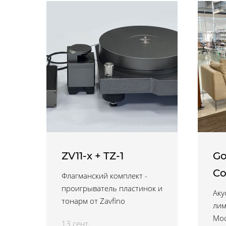
ZV11-x + TZ-1
Go
Co
Флагманский комплект -
проигрыватель пластинок и
Аку
тонарм от Zavfino
лим
Мос
13 сент.