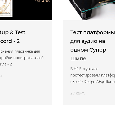
tup & Test
Тест платформы
cord - 2
для аудио на
одном Супер
снения пластинке для
тройки проигрывателей
Шипе
ила - 2
В Hi'-Fi журнале
протестировали платфо
кт.
eSseCe Design AEquilibri
27 сент.