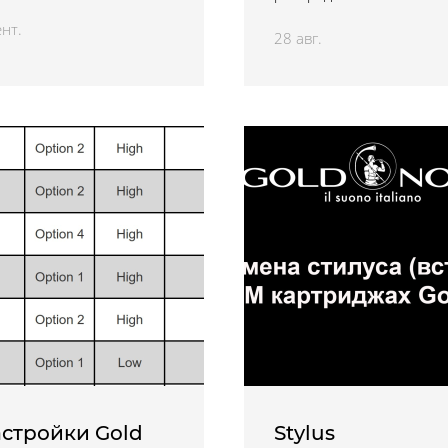
ент.
28 авг.
стройки Gold
Stylus