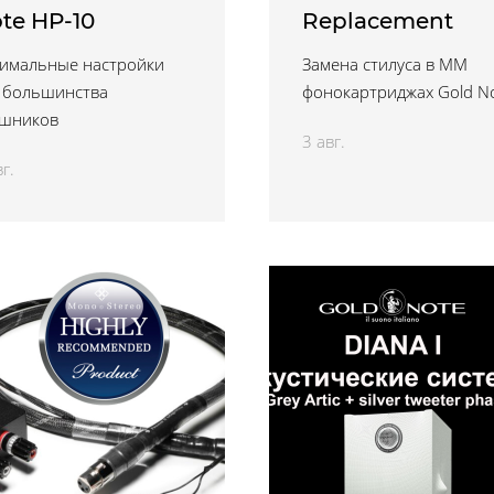
te HP-10
Replacement
имальные настройки
Замена стилуса в ММ
 большинства
фонокартриджах Gold N
ушников
3 авг.
г.