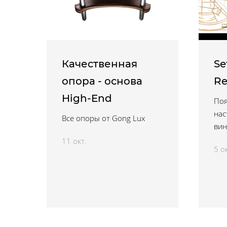
Качественная
Se
опора - основа
Re
High-End
Поя
нас
Все опоры от Gong Lux
вин
11 окт.
5 о