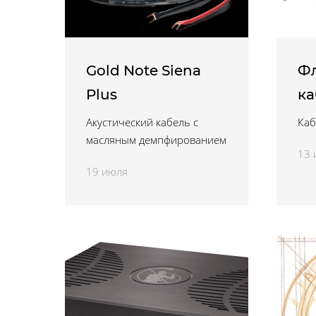
Gold Note Siena
Ф
Plus
ка
Акустический кабель с
Каб
масляным демпфированием
13 
19 июля