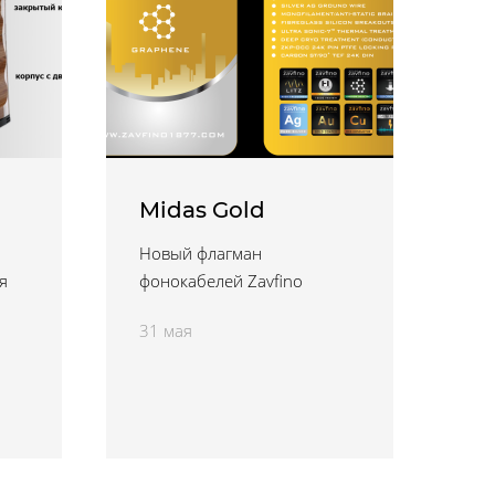
Midas Gold
Новый флагман
я
фонокабелей Zavfino
31 мая