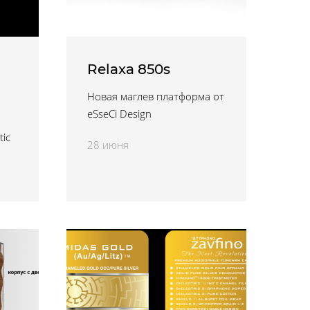
Relaxa 850s
Новая маглев платформа от
eSseCi Design
tic
28 июня