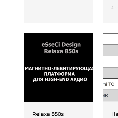
4 с
Relaxa 850s
На